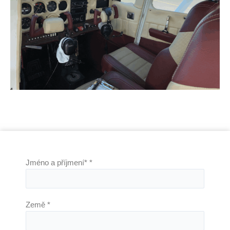
Jméno a příjmení*
*
Země
*